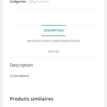
Studio
Catégories :
-20%
,
Pochoirs
Light
DESCRIPTION
INFORMATIONS COMPLÉMENTAIRES
AVIS (0)
Description
210x148mm
Produits similaires