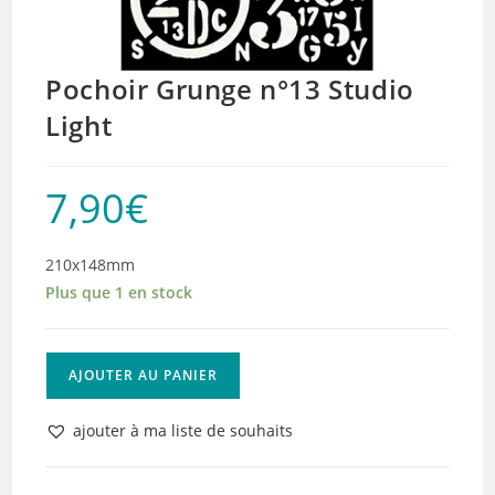
Pochoir Grunge n°13 Studio
Light
7,90
€
210x148mm
Plus que 1 en stock
quantité
AJOUTER AU PANIER
de
Pochoir
ajouter à ma liste de souhaits
Grunge
n°13