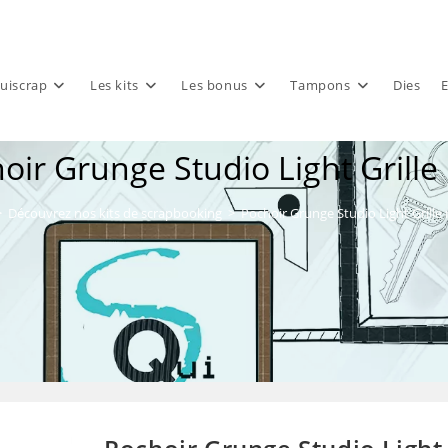
uiscrap
Les kits
Les bonus
Tampons
Dies
E
oir Grunge Studio Light Grille
>
Découvrez nos kits de scrapbooking
>
Pochoir Grunge Studio Light Grille