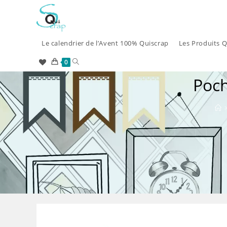
Skip
to
content
Le calendrier de l’Avent 100% Quiscrap
Les Produits Q
Toggle
0
Poch
website
search