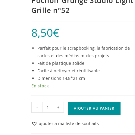
Pochoir Grunge Studio Light
Grille n°52
8,50
€
Parfait pour le scrapbooking, la fabrication de
cartes et des médias mixtes projets
Fait de plastique solide
Facile à nettoyer et réutilisable
Dimensions 14,8*21 cm
En stock
quantité
-
+
AJOUTER AU PANIER
de
Pochoir
ajouter à ma liste de souhaits
Grunge