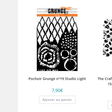
Pochoir Grunge n°19 Studio Light
The Craf
15
7,90
€
Ajouter au panier