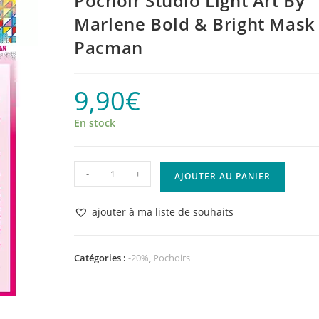
Pochoir Studio Light Art By
Marlene Bold & Bright Mask
Pacman
9,90
€
En stock
quantité
-
+
AJOUTER AU PANIER
de
Pochoir
ajouter à ma liste de souhaits
Studio
Light
Art
Catégories :
-20%
,
Pochoirs
By
Marlene
Bold