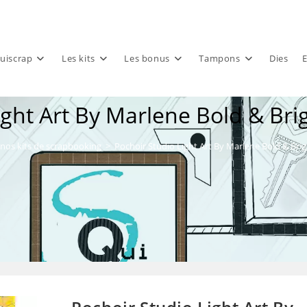
uiscrap
Les kits
Les bonus
Tampons
Dies
E
ight Art By Marlene Bold & B
nos kits de scrapbooking
>
Pochoir Studio Light Art By Marlene Bold & Br