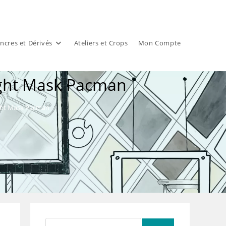
ncres et Dérivés
Ateliers et Crops
Mon Compte
right Mask Pacman
ight Mask Pacman
Rechercher