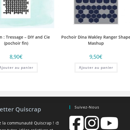
n : Tressage – DIY and Cie
Pochoir Dina Wakley Ranger Shap
(pochoir fin)
Mashup
8,90
€
9,50
€
Ajouter au panier
Ajouter au panier
Suivez-Nous
etter Quiscrap
z la communauté Quiscrap ! 🎨