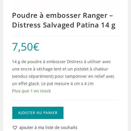
Poudre à embosser Ranger –
Distress Salvaged Patina 14 g
7,50
€
14 g de poudre à embosser Distress à utiliser avec
une encre à séchage lent et un pistolet à chaleur
(vendus séparément) pour tamponner en relief avec
un effet glacé. Le pot mesure 4 cm x 4 cm
Plus que 1 en stock
quantité
AJOUTER AU PANIER
de
Poudre
ajouter à ma liste de souhaits