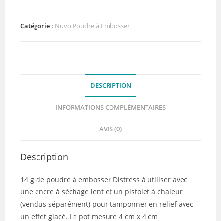
à
embosser
Ranger
Catégorie :
Nuvo Poudre à Embosser
-
Distress
Salvaged
Patina
DESCRIPTION
14
g
INFORMATIONS COMPLÉMENTAIRES
AVIS (0)
Description
14 g de poudre à embosser Distress à utiliser avec
une encre à séchage lent et un pistolet à chaleur
(vendus séparément) pour tamponner en relief avec
un effet glacé. Le pot mesure 4 cm x 4 cm