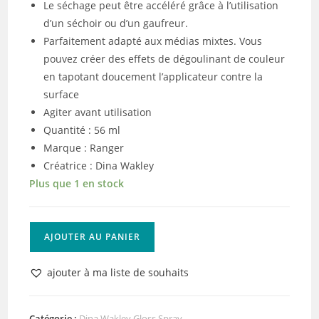
Le séchage peut être accéléré grâce à l’utilisation
d’un séchoir ou d’un gaufreur.
Parfaitement adapté aux médias mixtes. Vous
pouvez créer des effets de dégoulinant de couleur
en tapotant doucement l’applicateur contre la
surface
Agiter avant utilisation
Quantité : 56 ml
Marque : Ranger
Créatrice : Dina Wakley
Plus que 1 en stock
quantité
AJOUTER AU PANIER
de
Ranger
ajouter à ma liste de souhaits
•
Dina
Wakley
Catégorie :
Dina Wakley Gloss Spray