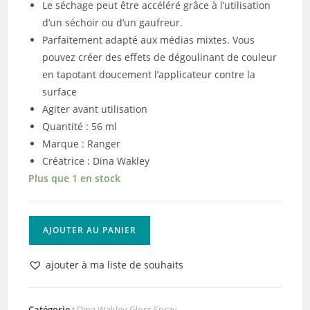
Le séchage peut être accéléré grâce à l’utilisation
d’un séchoir ou d’un gaufreur.
Parfaitement adapté aux médias mixtes. Vous
pouvez créer des effets de dégoulinant de couleur
en tapotant doucement l’applicateur contre la
surface
Agiter avant utilisation
Quantité : 56 ml
Marque : Ranger
Créatrice : Dina Wakley
Plus que 1 en stock
quantité
AJOUTER AU PANIER
de
Ranger
ajouter à ma liste de souhaits
•
Dina
Wakley
Catégorie :
Dina Wakley Gloss Spray