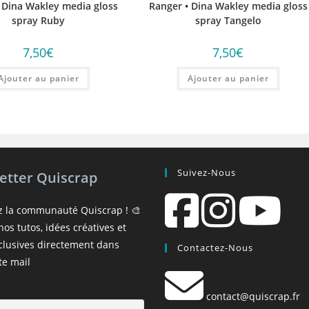
 Dina Wakley media gloss
Ranger • Dina Wakley media gloss
spray Ruby
spray Tangelo
7,50
€
7,50
€
Ajouter au panier
Ajouter au panier
Suivez-Nous
etter Quiscrap
z la communauté Quiscrap ! 🎨
os tutos, idées créatives et
xclusives directement dans
Contactez-Nous
te mail
contact@quiscrap.fr