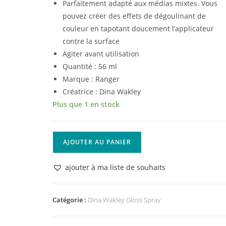
Parfaitement adapté aux médias mixtes. Vous
pouvez créer des effets de dégoulinant de
couleur en tapotant doucement l’applicateur
contre la surface
Agiter avant utilisation
Quantité : 56 ml
Marque : Ranger
Créatrice : Dina Wakley
Plus que 1 en stock
quantité
AJOUTER AU PANIER
de
Ranger
ajouter à ma liste de souhaits
•
Dina
Wakley
Catégorie :
Dina Wakley Gloss Spray
media
gloss