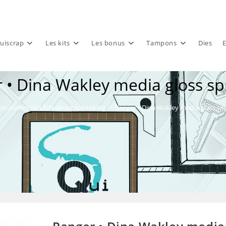
uiscrap
Les kits
Les bonus
Tampons
Dies
E
 • Dina Wakley media gloss spr
Découvrez nos kits de scrapbooking
>
Ranger • Dina Wakley media gloss spr