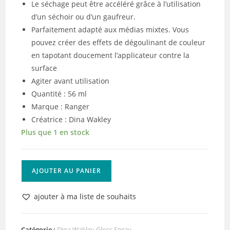
Le séchage peut être accéléré grâce à l’utilisation
d’un séchoir ou d’un gaufreur.
Parfaitement adapté aux médias mixtes. Vous
pouvez créer des effets de dégoulinant de couleur
en tapotant doucement l’applicateur contre la
surface
Agiter avant utilisation
Quantité : 56 ml
Marque : Ranger
Créatrice : Dina Wakley
Plus que 1 en stock
quantité
AJOUTER AU PANIER
de
Ranger
ajouter à ma liste de souhaits
•
Dina
Wakley
Catégorie :
Dina Wakley Gloss Spray