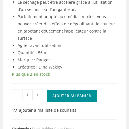
Le séchage peut être accéléré grâce à l’utilisation
d’un séchoir ou d’un gaufreur.
Parfaitement adapté aux médias mixtes. Vous
pouvez créer des effets de dégoulinant de couleur
en tapotant doucement l’applicateur contre la
surface
Agiter avant utilisation
Quantité : 56 ml
Marque : Ranger
Créatrice : Dina Wakley
Plus que 2 en stock
quantité
-
+
AJOUTER AU PANIER
de
Ranger
ajouter à ma liste de souhaits
•
Dina
Wakley
Catégorie :
Dina Wakley Gloss Spray