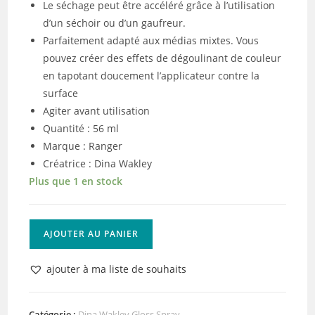
Le séchage peut être accéléré grâce à l’utilisation
d’un séchoir ou d’un gaufreur.
Parfaitement adapté aux médias mixtes. Vous
pouvez créer des effets de dégoulinant de couleur
en tapotant doucement l’applicateur contre la
surface
Agiter avant utilisation
Quantité : 56 ml
Marque : Ranger
Créatrice : Dina Wakley
Plus que 1 en stock
quantité
AJOUTER AU PANIER
de
Ranger
ajouter à ma liste de souhaits
•
Dina
Wakley
Catégorie :
Dina Wakley Gloss Spray