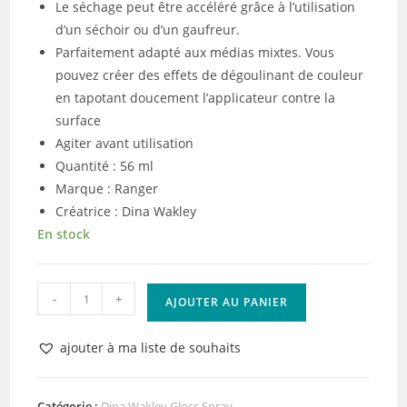
Le séchage peut être accéléré grâce à l’utilisation
d’un séchoir ou d’un gaufreur.
Parfaitement adapté aux médias mixtes. Vous
pouvez créer des effets de dégoulinant de couleur
en tapotant doucement l’applicateur contre la
surface
Agiter avant utilisation
Quantité : 56 ml
Marque : Ranger
Créatrice : Dina Wakley
En stock
quantité
-
+
AJOUTER AU PANIER
de
Ranger
ajouter à ma liste de souhaits
•
Dina
Wakley
Catégorie :
Dina Wakley Gloss Spray