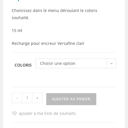
Choisissez dans le menu déroulant le coloris
souhaité.
15 ml
Recharge pour encreur Versafine clair
Choisir une option
COLORIS
quantité
-
+
AJOUTER AU PANIER
de
Recharge
ajouter à ma liste de souhaits
Versafine
Clair