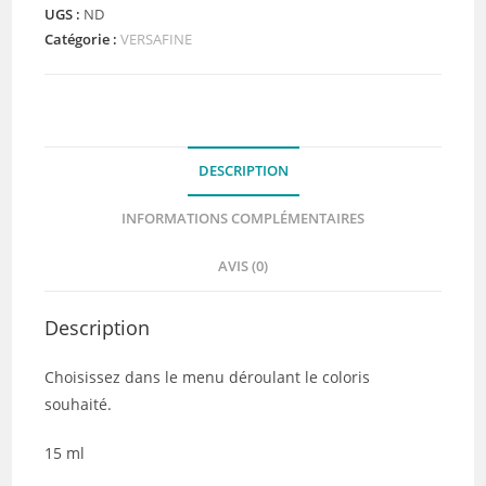
(coloris
UGS :
ND
Catégorie :
VERSAFINE
à
choisir
dans
le
menu
DESCRIPTION
déroulant)
INFORMATIONS COMPLÉMENTAIRES
AVIS (0)
Description
Choisissez dans le menu déroulant le coloris
souhaité.
15 ml