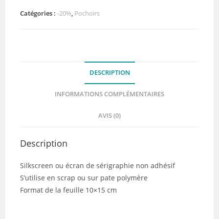
Tressage
-
Catégories :
-20%
,
Pochoirs
DIY
and
Cie
(pochoir
DESCRIPTION
fin)
INFORMATIONS COMPLÉMENTAIRES
AVIS (0)
Description
Silkscreen ou écran de sérigraphie non adhésif
S’utilise en scrap ou sur pate polymère
Format de la feuille 10×15 cm