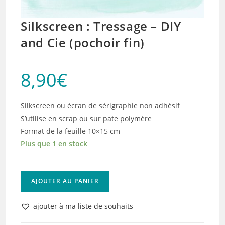
Silkscreen : Tressage – DIY
and Cie (pochoir fin)
8,90
€
Silkscreen ou écran de sérigraphie non adhésif
S’utilise en scrap ou sur pate polymère
Format de la feuille 10×15 cm
Plus que 1 en stock
quantité
AJOUTER AU PANIER
de
Silkscreen
ajouter à ma liste de souhaits
: