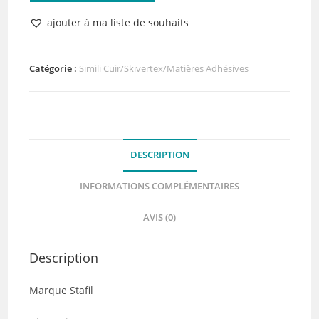
Simili
ajouter à ma liste de souhaits
Cuir
Baby
Blue
Catégorie :
Simili Cuir/Skivertex/Matières Adhésives
50
x
70
cm
DESCRIPTION
INFORMATIONS COMPLÉMENTAIRES
AVIS (0)
Description
Marque Stafil