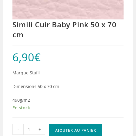
Simili Cuir Baby Pink 50 x 70
cm
6,90
€
Marque Stafil
Dimensions 50 x 70 cm
490g/m2
En stock
quantité
-
+
AJOUTER AU PANIER
de