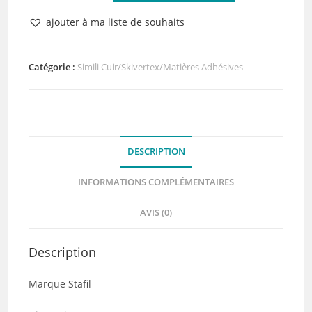
Simili
ajouter à ma liste de souhaits
Cuir
Baby
Pink
Catégorie :
Simili Cuir/Skivertex/Matières Adhésives
50
x
70
cm
DESCRIPTION
INFORMATIONS COMPLÉMENTAIRES
AVIS (0)
Description
Marque Stafil