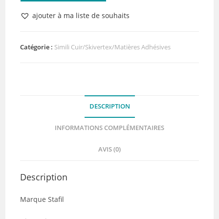
Simili
ajouter à ma liste de souhaits
Cuir
Gris
Clair
Catégorie :
Simili Cuir/Skivertex/Matières Adhésives
50
x
70
cm
DESCRIPTION
INFORMATIONS COMPLÉMENTAIRES
AVIS (0)
Description
Marque Stafil