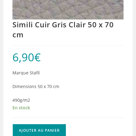
Simili Cuir Gris Clair 50 x 70
cm
6,90
€
Marque Stafil
Dimensions 50 x 70 cm
490g/m2
En stock
quantité
AJOUTER AU PANIER
de