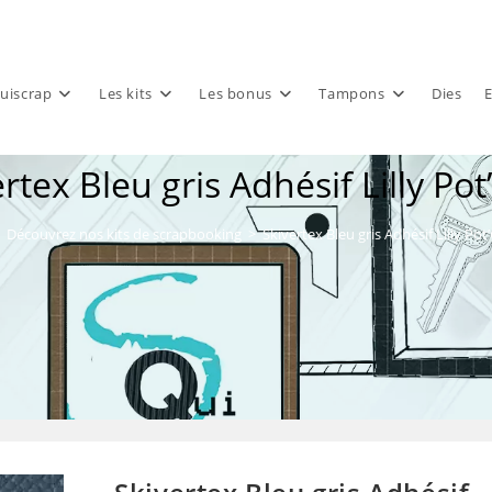
uiscrap
Les kits
Les bonus
Tampons
Dies
E
rtex Bleu gris Adhésif Lilly Pot
Découvrez nos kits de scrapbooking
>
Skivertex Bleu gris Adhésif Lilly Pot’