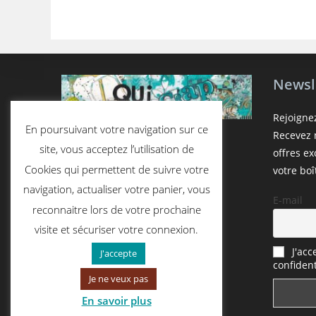
Newsl
Rejoigne
En poursuivant votre navigation sur ce
Recevez n
site, vous acceptez l’utilisation de
offres e
Cookies qui permettent de suivre votre
votre boî
navigation, actualiser votre panier, vous
E-mail
reconnaitre lors de votre prochaine
visite et sécuriser votre connexion.
J'acc
J'accepte
confident
Je ne veux pas
En savoir plus