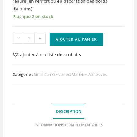
reliure (en renfort ou en décoration des bords
d’albums)
Plus que 2 en stock
quantité
-
+
AJOUTER AU PANIER
de
Skivertex
ajouter à ma liste de souhaits
Mer
du
Sud
Catégorie :
Simili Cuir/Skivertex/Matières Adhésives
Adhésif
Lilly
Pot'Colle
DESCRIPTION
INFORMATIONS COMPLÉMENTAIRES