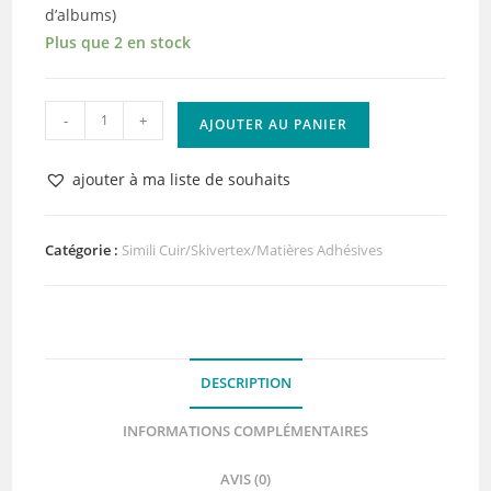
d’albums)
Plus que 2 en stock
quantité
-
+
AJOUTER AU PANIER
de
Skivertex
ajouter à ma liste de souhaits
Lisse
Vert
d'eau
Catégorie :
Simili Cuir/Skivertex/Matières Adhésives
Adhésif
Lilly
Pot'Colle
DESCRIPTION
INFORMATIONS COMPLÉMENTAIRES
AVIS (0)