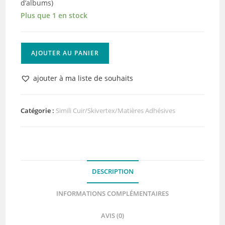
d’albums)
Plus que 1 en stock
quantité
AJOUTER AU PANIER
de
Skivertex
ajouter à ma liste de souhaits
Violet
Texture
Adhésif
Catégorie :
Simili Cuir/Skivertex/Matières Adhésives
Lilly
Pot'Colle
DESCRIPTION
INFORMATIONS COMPLÉMENTAIRES
AVIS (0)