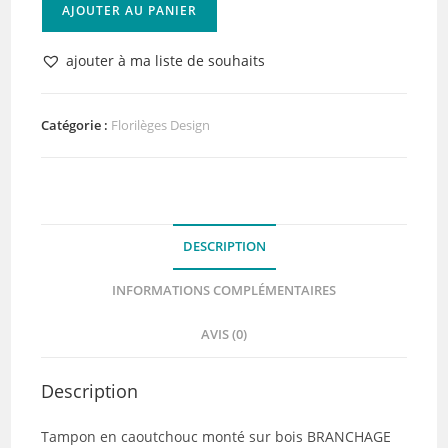
quantité
AJOUTER AU PANIER
de
Tampon
ajouter à ma liste de souhaits
bois
BRANCHAGE
FIN
Catégorie :
Florilèges Design
Florilèges
Design
(collection
Terre
DESCRIPTION
des
Sens)
INFORMATIONS COMPLÉMENTAIRES
AVIS (0)
Description
Tampon en caoutchouc monté sur bois BRANCHAGE