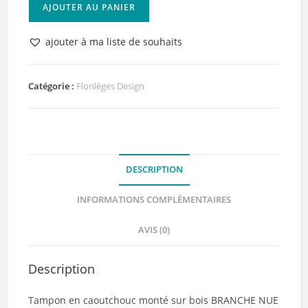
quantité
AJOUTER AU PANIER
de
Tampon
ajouter à ma liste de souhaits
bois
BRANCHE
NUE
Catégorie :
Florilèges Design
Florilèges
Design
(Collection
Terre
DESCRIPTION
des
Sens)
INFORMATIONS COMPLÉMENTAIRES
AVIS (0)
Description
Tampon en caoutchouc monté sur bois BRANCHE NUE