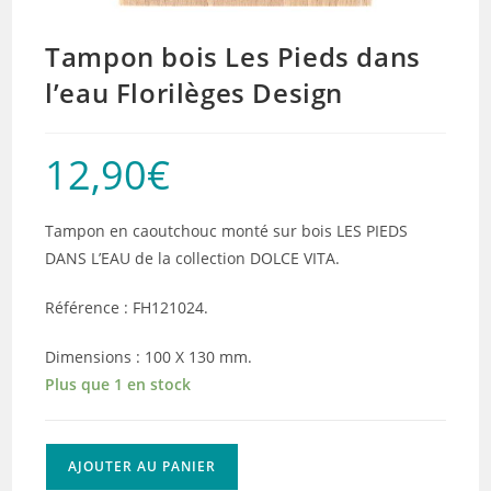
Tampon bois Les Pieds dans
l’eau Florilèges Design
12,90
€
Tampon en caoutchouc monté sur bois LES PIEDS
DANS L’EAU de la collection DOLCE VITA.
Référence : FH121024.
Dimensions : 100 X 130 mm.
Plus que 1 en stock
quantité
AJOUTER AU PANIER
de