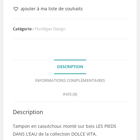
Tampon
ajouter à ma liste de souhaits
bois
Les
Pieds
Catégorie :
Florilèges Design
dans
l'eau
Florilèges
Design
DESCRIPTION
INFORMATIONS COMPLÉMENTAIRES
AVIS (0)
Description
Tampon en caoutchouc monté sur bois LES PIEDS
DANS L’EAU de la collection DOLCE VITA.