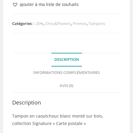
Tampon
ajouter à ma liste de souhaits
Bois
Ticket
decouverte
Catégories :
-20%
,
Chou&Flowers
,
Promos
,
Tampons
Chou&Flowers
DESCRIPTION
INFORMATIONS COMPLÉMENTAIRES
AVIS (0)
Description
Tampon en caoutchouc blanc monté sur bois,
collection Signature « Carte postale »