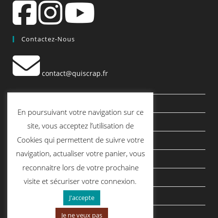
Contactez-Nous
contact@quiscrap.fr
Les Fiches Techniques et les Tutos
En poursuivant votre navigation sur ce
Le Blog
site, vous acceptez l’utilisation de
Cookies qui permettent de suivre votre
Conditions générales de vente
navigation, actualiser votre panier, vous
Mentions légales
reconnaitre lors de votre prochaine
Politique de confidentialité
visite et sécuriser votre connexion.
politique de cookies
J'accepte
Je ne veux pas