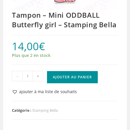
Tampon – Mini ODDBALL
Butterfly girl – Stamping Bella
14,00
€
Plus que 2 en stock
quantité
-
+
AJOUTER AU PANIER
de
Tampon
ajouter à ma liste de souhaits
-
Mini
ODDBALL
Catégorie :
Stamping Bella
Butterfly
girl