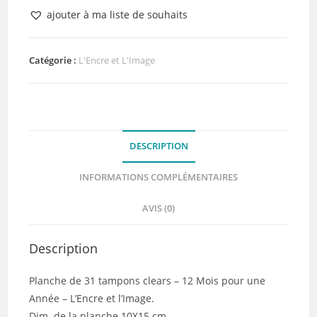
Tampon
ajouter à ma liste de souhaits
clear
-
12
Catégorie :
L'Encre et L'Image
Mois
pour
une
Année
DESCRIPTION
-
L'Encre
INFORMATIONS COMPLÉMENTAIRES
et
l'Image
AVIS (0)
Description
Planche de 31 tampons clears – 12 Mois pour une
Année – L’Encre et l’Image.
Dim. de la planche 10X15 cm.