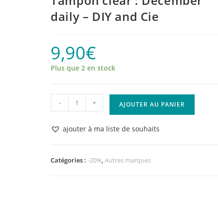
Tampon clear : December
daily – DIY and Cie
9,90
€
Plus que 2 en stock
quantité
-
+
AJOUTER AU PANIER
de
Tampon
ajouter à ma liste de souhaits
clear
:
December
Catégories :
-20%
,
Autres marques
daily
-
DIY
and