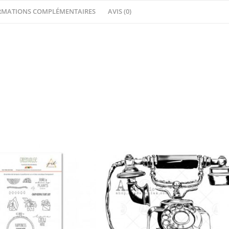
Cie
RMATIONS COMPLÉMENTAIRES
AVIS (0)