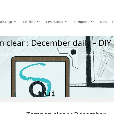
uiscrap
Les kits
Les bonus
Tampons
Dies
E
clear : December daily – DIY
écouvrez nos kits de scrapbooking
>
Tampon clear : December daily – DIY 