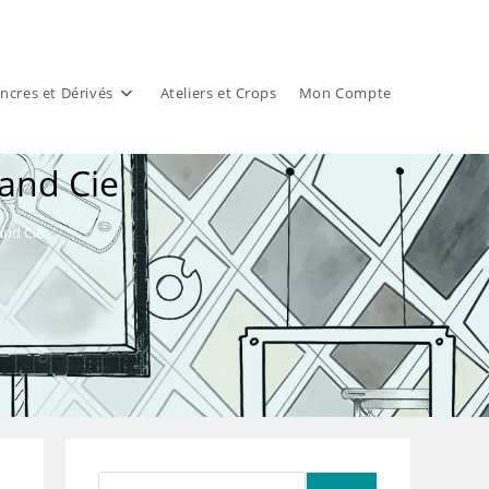
ncres et Dérivés
Ateliers et Crops
Mon Compte
 and Cie
and Cie
Rechercher