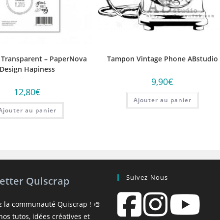
Transparent – PaperNova
Tampon Vintage Phone ABstudio
Design Hapiness
9,90
€
12,80
€
Ajouter au panier
Ajouter au panier
Suivez-Nous
etter Quiscrap
z la communauté Quiscrap ! 🎨
os tutos, idées créatives et