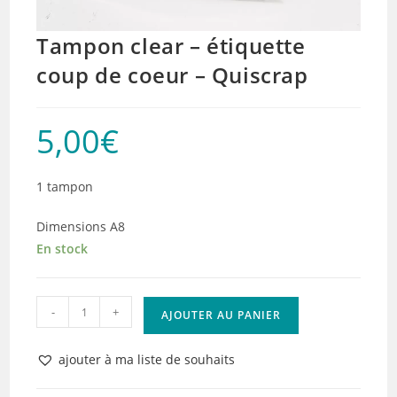
Tampon clear – étiquette
coup de coeur – Quiscrap
5,00
€
1 tampon
Dimensions A8
En stock
quantité
-
+
AJOUTER AU PANIER
de
Tampon
ajouter à ma liste de souhaits
clear
-