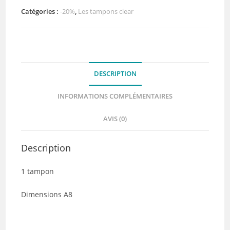
étiquette
Catégories :
-20%
,
Les tampons clear
coup
de
coeur
-
DESCRIPTION
Quiscrap
INFORMATIONS COMPLÉMENTAIRES
AVIS (0)
Description
1 tampon
Dimensions A8