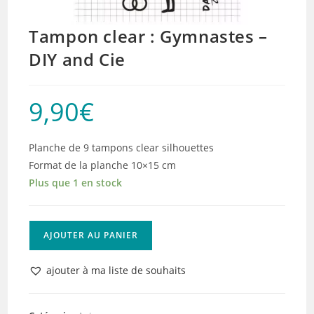
Tampon clear : Gymnastes –
DIY and Cie
9,90
€
Planche de 9 tampons clear silhouettes
Format de la planche 10×15 cm
Plus que 1 en stock
quantité
AJOUTER AU PANIER
de
Tampon
ajouter à ma liste de souhaits
clear
: