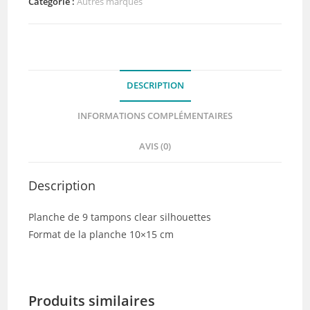
Gymnastes
Catégorie :
Autres marques
-
DIY
and
Cie
DESCRIPTION
INFORMATIONS COMPLÉMENTAIRES
AVIS (0)
Description
Planche de 9 tampons clear silhouettes
Format de la planche 10×15 cm
Produits similaires