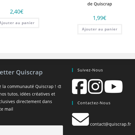
de Quiscrap
2,40
€
1,99
€
Ajouter au panier
Ajouter au panier
Suivez-Nous
etter Quiscrap
z la communauté Quiscrap ! 🎨
os tutos, idées créatives et
xclusives directement dans
Contactez-Nous
te mail
contact@quiscrap.fr