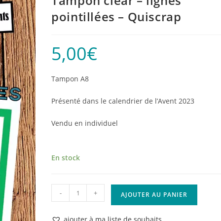
Tampon clear – lignes
pointillées – Quiscrap
5,00
€
Tampon A8
Présenté dans le calendrier de l’Avent 2023
Vendu en individuel
En stock
quantité
-
+
AJOUTER AU PANIER
de
Tampon
ajouter à ma liste de souhaits