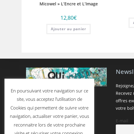
Micowel » L’Encre et L’Image
12,80
€
Ajouter au panier
Newsl
Rejoigne
En poursuivant votre navigation sur ce
Recevez n
site, vous acceptez l’utilisation de
offres e
Cookies qui permettent de suivre votre
votre boî
navigation, actualiser votre panier, vous
E-mail
reconnaitre lors de votre prochaine
visite et sécuriser votre connexion.