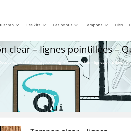
uiscrap
Les kits
Les bonus
Tampons
Dies
E
 clear – lignes pointillées – Q
Découvrez nos kits de scrapbooking
>
Tampon clear – lignes pointillées – Q