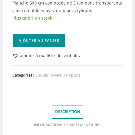
Planche 5X8 cm composée de 3 tampons transparents
(clear), à utiliser avec un bloc acrylique.
Plus que 1 en stock
quantité
AJOUTER AU PANIER
de
Tampon
ajouter à ma liste de souhaits
clear
Pot
de
Catégories :
Chou&Flowers
,
Tampons
fleur
1
DESCRIPTION
INFORMATIONS COMPLÉMENTAIRES