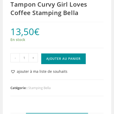
Tampon Curvy Girl Loves
Coffee Stamping Bella
13,50
€
En stock
quantité
-
+
AJOUTER AU PANIER
de
Tampon
ajouter à ma liste de souhaits
Curvy
Girl
Loves
Catégorie :
Stamping Bella
Coffee
Stamping
Bella