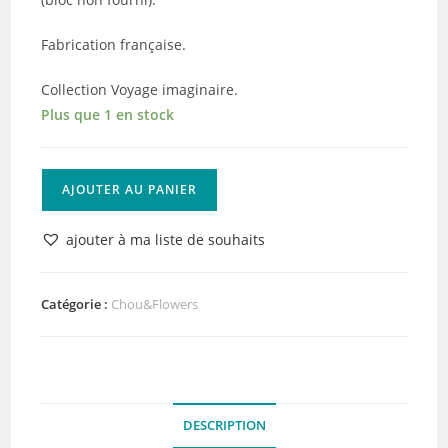
Fabrication française.
Collection Voyage imaginaire.
Plus que 1 en stock
quantité
AJOUTER AU PANIER
de
Tampon
ajouter à ma liste de souhaits
EZ
La
Montgolfiere
Catégorie :
Chou&Flowers
Chou&Flowers
DESCRIPTION