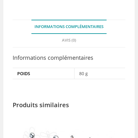
alchemist
-
Stamping
INFORMATIONS COMPLÉMENTAIRES
Bella
AVIS (0)
Informations complémentaires
POIDS
80 g
Produits similaires