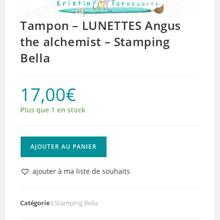
Tampon – LUNETTES Angus
the alchemist – Stamping
Bella
17,00
€
Plus que 1 en stock
quantité
AJOUTER AU PANIER
de
Tampon
ajouter à ma liste de souhaits
-
LUNETTES
Angus
Catégorie :
Stamping Bella
the