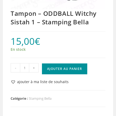
Tampon – ODDBALL Witchy
Sistah 1 – Stamping Bella
15,00
€
En stock
quantité
-
+
AJOUTER AU PANIER
de
Tampon
ajouter à ma liste de souhaits
-
ODDBALL
Witchy
Catégorie :
Stamping Bella
Sistah
1