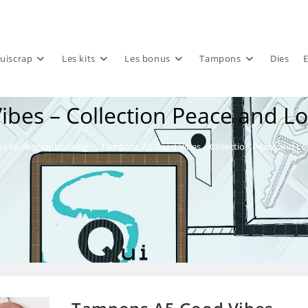
uiscrap
Les kits
Les bonus
Tampons
Dies
E
bes – Collection Peace and Lo
 kits de scrapbooking
>
Tampons A5 Good Vibes – Collection Peace and Lo