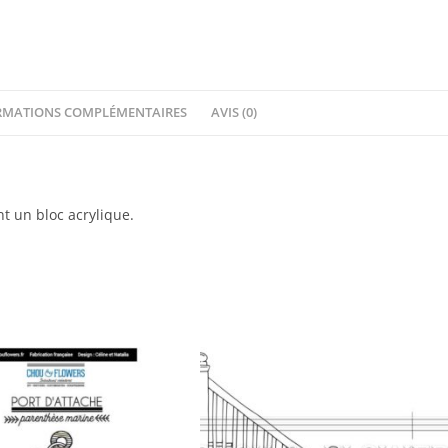
and
Love
-
Chou
RMATIONS COMPLÉMENTAIRES
AVIS (0)
&
Flowers
t un bloc acrylique.