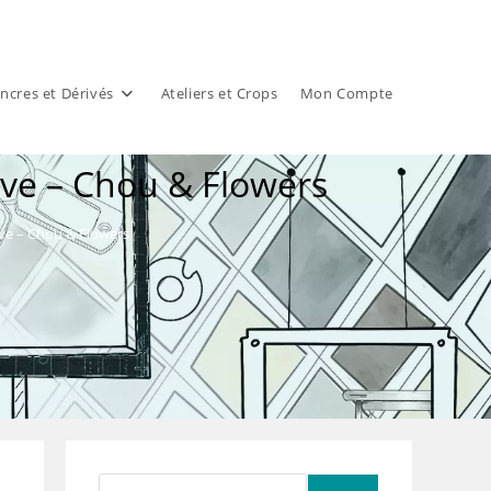
ncres et Dérivés
Ateliers et Crops
Mon Compte
ve – Chou & Flowers
ve – Chou & Flowers
Rechercher