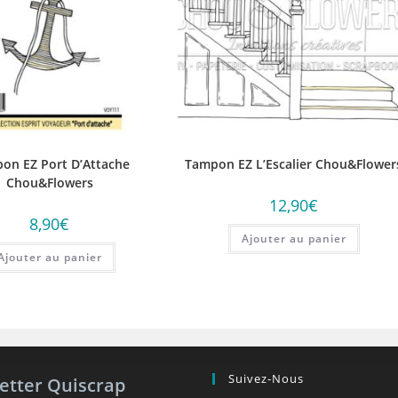
on EZ Port D’Attache
Tampon EZ L’Escalier Chou&Flower
Chou&Flowers
12,90
€
8,90
€
Ajouter au panier
Ajouter au panier
Suivez-Nous
etter Quiscrap