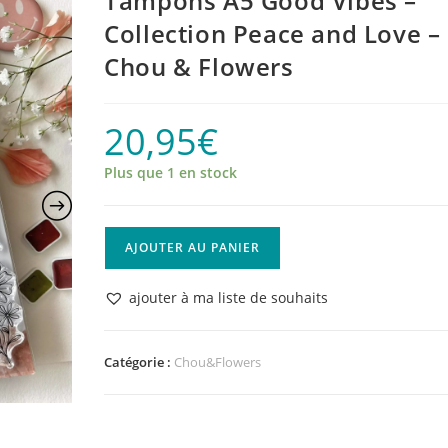
Tampons A5 Good Vibes –
Collection Peace and Love –
Chou & Flowers
20,95
€
Plus que 1 en stock
quantité
AJOUTER AU PANIER
de
Tampons
ajouter à ma liste de souhaits
A5
Good
Vibes
Catégorie :
Chou&Flowers
-
Collection
Peace