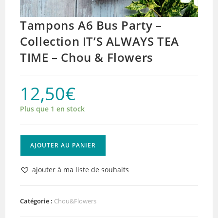
Tampons A6 Bus Party –
Collection IT’S ALWAYS TEA
TIME – Chou & Flowers
12,50
€
Plus que 1 en stock
quantité
AJOUTER AU PANIER
de
Tampons
ajouter à ma liste de souhaits
A6
Bus
Party
Catégorie :
Chou&Flowers
-