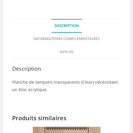
Collection
IT'S
ALWAYS
DESCRIPTION
TEA
TIME
INFORMATIONS COMPLÉMENTAIRES
-
Chou
AVIS (0)
&
Flowers
Description
Planche de tampons transparents (Clear) nécéssitant
un bloc acrylique.
Produits similaires