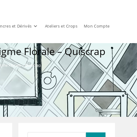
ncres et Dérivés
Ateliers et Crops
Mon Compte
nigme Florale – Quiscrap
igme Florale – Quiscrap
Rechercher