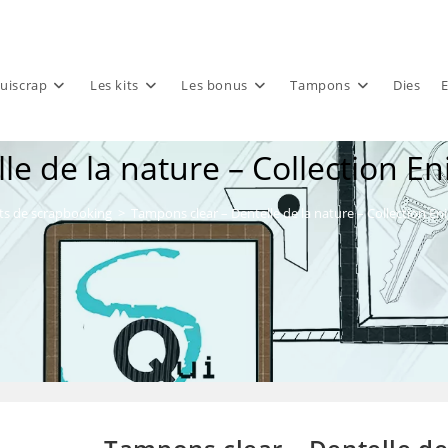
uiscrap
Les kits
Les bonus
Tampons
Dies
E
e de la nature – Collection E
ts de scrapbooking
>
Tampons clear – Dentelle de la nature – Collection En