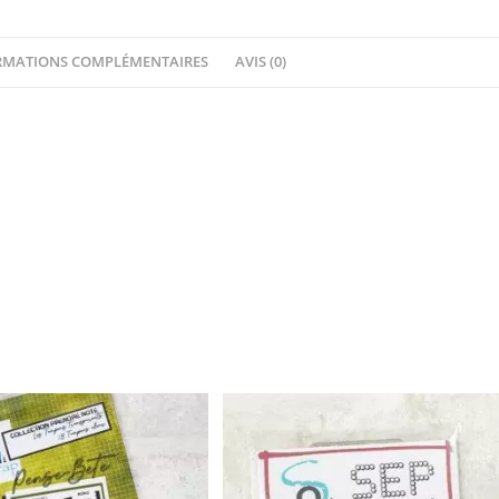
–
Collection
RMATIONS COMPLÉMENTAIRES
AVIS (0)
Enigme
Florale
-
Quiscrap