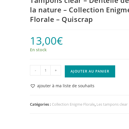
Tampons clear – Dentelle d
la nature – Collection Enigm
Florale – Quiscrap
13,00
€
En stock
quantité
-
+
AJOUTER AU PANIER
de
Tampons
ajouter à ma liste de souhaits
clear
–
Dentelle
Catégories :
Collection Enigme Florale
,
Les tampons clear
de
la
nature