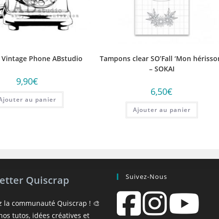
Vintage Phone ABstudio
Tampons clear SO’Fall ‘Mon hérisso
– SOKAI
9,90
€
6,50
€
Ajouter au panier
Ajouter au panier
Suivez-Nous
etter Quiscrap
z la communauté Quiscrap ! 🎨
os tutos, idées créatives et