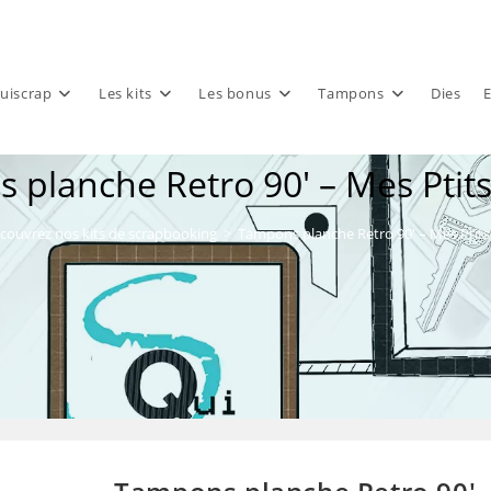
uiscrap
Les kits
Les bonus
Tampons
Dies
E
planche Retro 90′ – Mes Ptit
couvrez nos kits de scrapbooking
>
Tampons planche Retro 90′ – Mes Ptits