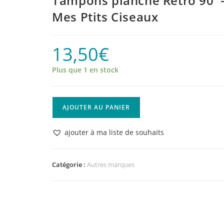
Tampons planche Retro 90′ 
Mes Ptits Ciseaux
13,50
€
Plus que 1 en stock
quantité
AJOUTER AU PANIER
de
Tampons
ajouter à ma liste de souhaits
planche
Retro
90'
Catégorie :
Autres marques
-
Mes
Ptits
Ciseaux