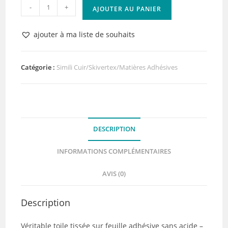
quantité
-
+
AJOUTER AU PANIER
de
Toile
ajouter à ma liste de souhaits
Tissée
adhésive
Moutarde
Catégorie :
Simili Cuir/Skivertex/Matières Adhésives
Lilly
Pot'Colle
DESCRIPTION
INFORMATIONS COMPLÉMENTAIRES
AVIS (0)
Description
Véritable toile tissée sur feuille adhésive sans acide –