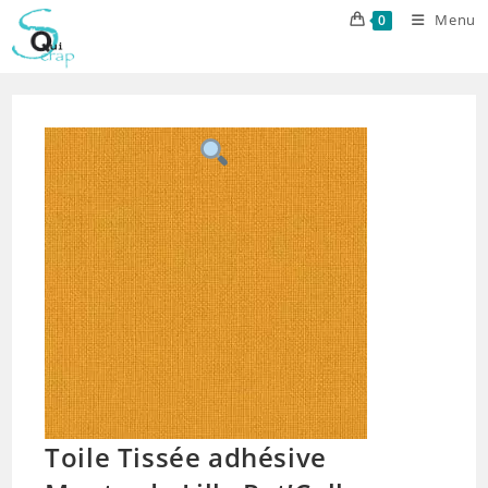
Skip
Menu
0
to
content
Toile Tissée adhésive