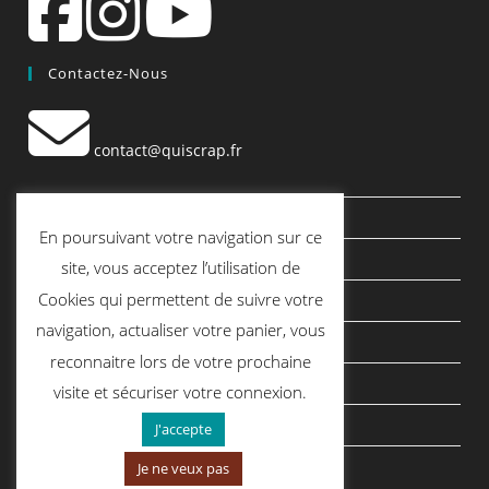
Contactez-Nous
contact@quiscrap.fr
Les Fiches Techniques et les Tutos
En poursuivant votre navigation sur ce
Le Blog
site, vous acceptez l’utilisation de
Cookies qui permettent de suivre votre
Conditions générales de vente
navigation, actualiser votre panier, vous
Mentions légales
reconnaitre lors de votre prochaine
Politique de confidentialité
visite et sécuriser votre connexion.
politique de cookies
J'accepte
Je ne veux pas