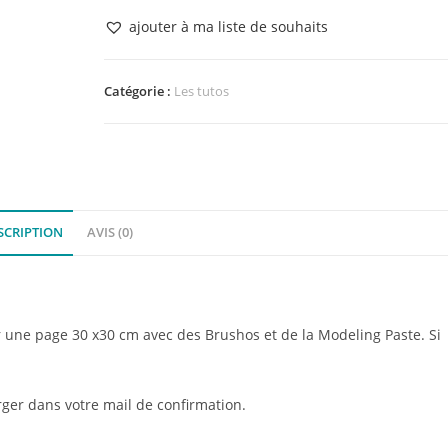
Tuto
ajouter à ma liste de souhaits
Page
"Brushos
et
Catégorie :
Les tutos
Modeling
Paste"
SCRIPTION
AVIS (0)
er une page 30 x30 cm avec des Brushos et de la Modeling Paste. Si
rger dans votre mail de confirmation.