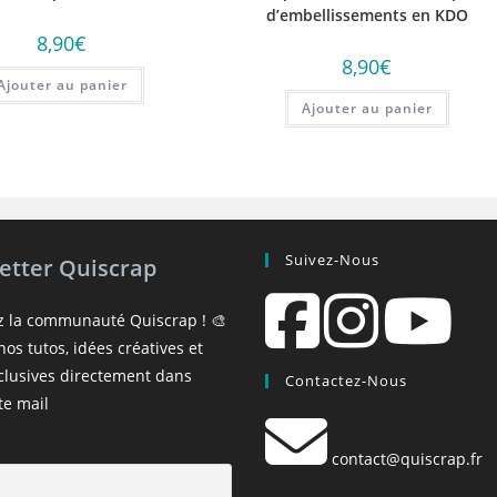
d’embellissements en KDO
8,90
€
8,90
€
Ajouter au panier
Ajouter au panier
Suivez-Nous
etter Quiscrap
z la communauté Quiscrap ! 🎨
os tutos, idées créatives et
xclusives directement dans
Contactez-Nous
te mail
contact@quiscrap.fr