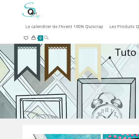
Skip
to
content
Le calendrier de l’Avent 100% Quiscrap
Les Produits Q
Toggle
0
Tuto
website
search
>