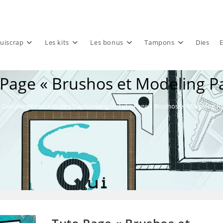
uiscrap
Les kits
Les bonus
Tampons
Dies
E
 Page « Brushos et Modeling Pa
Découvrez nos kits de scrapbooking
>
Tuto Page « Brushos et Modeling Pa