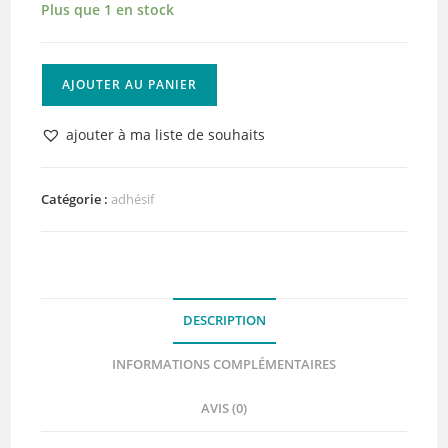
Plus que 1 en stock
quantité
AJOUTER AU PANIER
de
Vaessen
ajouter à ma liste de souhaits
Creative
•
Applicateur
Catégorie :
adhésif
à
pointe
ultra
fine
DESCRIPTION
0,8mm
INFORMATIONS COMPLÉMENTAIRES
AVIS (0)