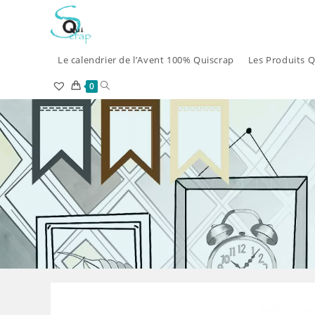
Skip
to
content
Le calendrier de l’Avent 100% Quiscrap
Les Produits Q
Toggle
0
website
search