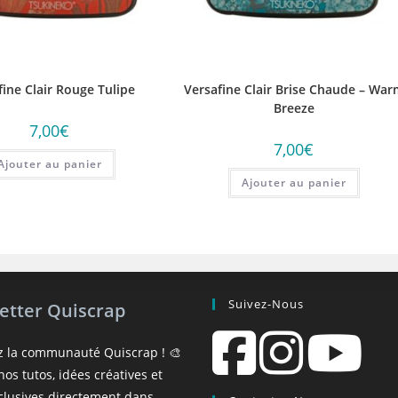
fine Clair Rouge Tulipe
Versafine Clair Brise Chaude – War
Breeze
7,00
€
7,00
€
Ajouter au panier
Ajouter au panier
Suivez-Nous
etter Quiscrap
z la communauté Quiscrap ! 🎨
os tutos, idées créatives et
xclusives directement dans