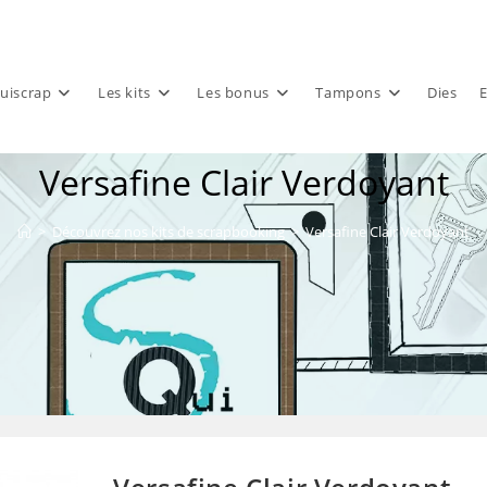
uiscrap
Les kits
Les bonus
Tampons
Dies
E
Versafine Clair Verdoyant
>
Découvrez nos kits de scrapbooking
>
Versafine Clair Verdoyant