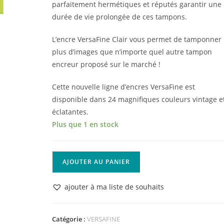
parfaitement hermétiques et réputés garantir une
durée de vie prolongée de ces tampons.
L’encre VersaFine Clair vous permet de tamponner
plus d’images que n’importe quel autre tampon
encreur proposé sur le marché !
Cette nouvelle ligne d’encres VersaFine est
disponible dans 24 magnifiques couleurs vintage e
éclatantes.
Plus que 1 en stock
quantité
AJOUTER AU PANIER
de
Versafine
ajouter à ma liste de souhaits
Clair
Verdoyant
Catégorie :
VERSAFINE