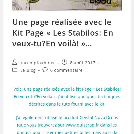
Une page réalisée avec le
Kit Page « Les Stabilos: En
veux-tu?En voilà! »…
Auteur/autrice
Publication
karen.plouhinec
8 août 2017
de
publiée :
Post
Commentaires
Le Blog
0 commentaire
la
category:
de
publication :
la
publication :
Voici une page réalisée avec le kit Page « Les Stabilos:
En veux-tu?En voilà », j’ai utilisé quelques techniques
décrites dans le tuto fourni avec le kit.
J’ai également utilisé le produit Crystal Nuvo Drops
(que vous trouverez sur www.quiscrap.fr dans les
bonus), pour créer mes petites billes mais aussi la