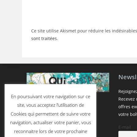
or
address
username
to
to
comment
comment
Ce site utilise Akismet pour réduire les indésirable
sont traitées
.
Newsl
Rejoigne
En poursuivant votre navigation sur ce
Recevez n
site, vous acceptez l’utilisation de
offres e
Cookies qui permettent de suivre votre
votre boî
navigation, actualiser votre panier, vous
E-mail
reconnaitre lors de votre prochaine