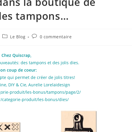
dans la boutique de
 des tampons…
Post
Commentaires
Le Blog
0 commentaire
category:
de
la
publication :
Chez Quiscrap,
ouveautés: des tampons et des jolis dies.
on coup de coeur:
pte qui permet de créer de jolis titres!
ine,
DIY & Cie,
Aurelie Lorelaidesign
egorie-produit/les-bonus/tampons/page/2/
r/categorie-produit/les-bonus/dies/