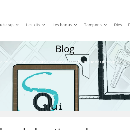
uiscrap
Les kits
Les bonus
Tampons
Dies
E
Blog
>
15
>
Le Blog
>
Un nouvel arrivage dans la boutique de Quiscrap: des di