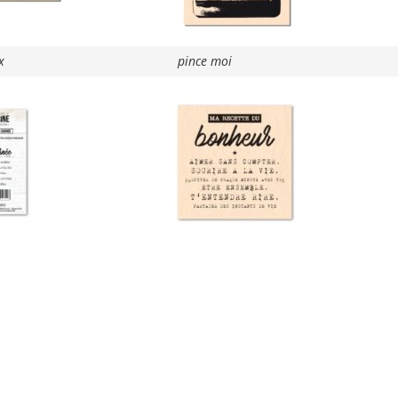
x
pince moi