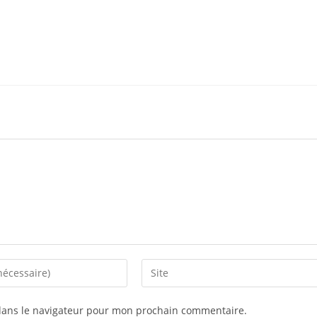
Saisir
l’URL
de
dans le navigateur pour mon prochain commentaire.