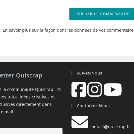
votre
site
(facultatif)
s.
En savoir plus sur la façon dont les données de vos commentaire
Suivez-Nous
etter Quiscrap
z la communauté Quiscrap ! 🎨
os tutos, idées créatives et
xclusives directement dans
Contactez-Nous
te mail
contact@quiscrap.fr