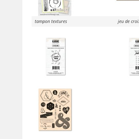
tampon textures
jeu de croi