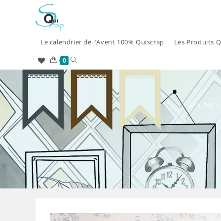
Skip
to
content
Le calendrier de l’Avent 100% Quiscrap
Les Produits Q
Toggle
0
website
search
>
PM
>