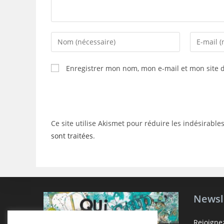
Enter
Enter
your
your
name
email
Enregistrer mon nom, mon e-mail et mon site 
or
address
username
to
to
comment
comment
Ce site utilise Akismet pour réduire les indésirable
sont traitées
.
Newsl
Rejoigne