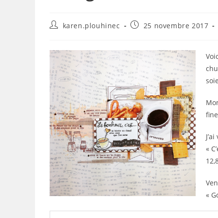
Auteur/autrice
Publication
karen.plouhinec
25 novembre 2017
de
publiée :
la
publication :
Voi
chu
soi
Mon
fin
J’a
« C
12,
Ven
« G