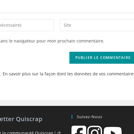
Saisir
l’URL
de
dans le navigateur pour mon prochain commentaire.
votre
site
(facultatif)
s.
En savoir plus sur la façon dont les données de vos commentaire
Suivez-Nous
etter Quiscrap
z la communauté Quiscrap ! 🎨