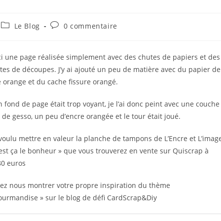
Post
Commentaires
Le Blog
0 commentaire
category:
de
la
publication :
ci une page réalisée simplement avec des chutes de papiers et des
tes de découpes. J’y ai ajouté un peu de matière avec du papier de
e orange et du cache fissure orangé.
 fond de page était trop voyant, je l’ai donc peint avec une couche
e de gesso, un peu d’encre orangée et le tour était joué.
i voulu mettre en valeur la planche de tampons de L’Encre et L’imag
’est ça le bonheur » que vous trouverez en vente sur Quiscrap à
80 euros
ez nous montrer votre propre inspiration du thème
ourmandise » sur le blog de défi CardScrap&Diy