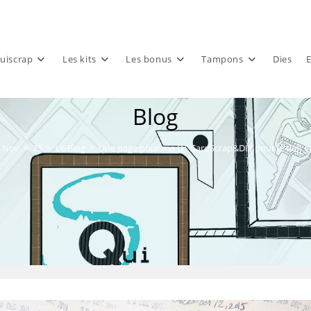
uiscrap
Les kits
Les bonus
Tampons
Dies
E
Blog
Nov
>
25
>
Le Blog
>
Une page pour ma DT CardScrap&DIY pour le défi 