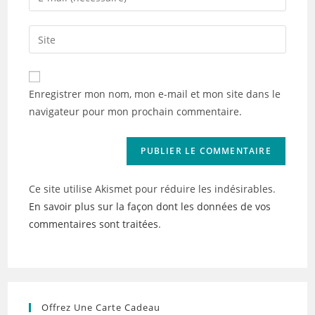
or
your
username
email
Saisir
to
address
l’URL
comment
to
de
comment
votre
Enregistrer mon nom, mon e-mail et mon site dans le
site
navigateur pour mon prochain commentaire.
(facultatif)
Ce site utilise Akismet pour réduire les indésirables.
En savoir plus sur la façon dont les données de vos
commentaires sont traitées
.
Offrez Une Carte Cadeau