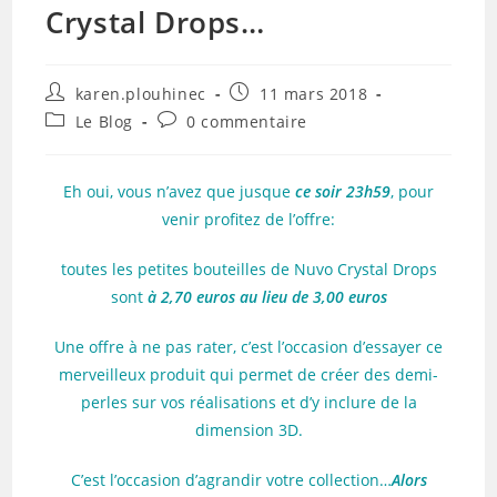
Crystal Drops…
Auteur/autrice
Publication
karen.plouhinec
11 mars 2018
de
publiée :
Post
Commentaires
Le Blog
0 commentaire
la
category:
de
publication :
la
publication :
Eh oui, vous n’avez que jusque
ce soir 23h59
, pour
venir profitez de l’offre:
toutes les petites bouteilles de Nuvo Crystal Drops
sont
à 2,70 euros au lieu de 3,00 euros
Une offre à ne pas rater, c’est l’occasion d’essayer ce
merveilleux produit qui permet de créer des demi-
perles sur vos réalisations et d’y inclure de la
dimension 3D.
C’est l’occasion d’agrandir votre collection…
Alors