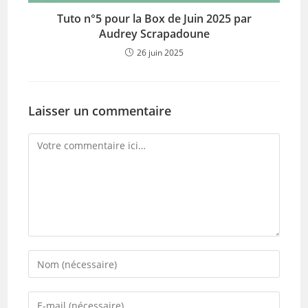
Tuto n°5 pour la Box de Juin 2025 par
Audrey Scrapadoune
26 juin 2025
Laisser un commentaire
Comment
Enter
your
name
Enter