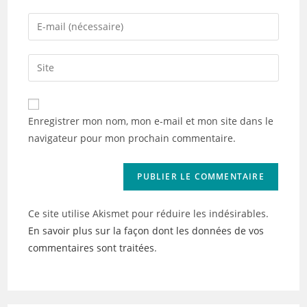
name
Enter
or
your
username
email
Saisir
to
address
l’URL
comment
to
de
comment
votre
Enregistrer mon nom, mon e-mail et mon site dans le
site
navigateur pour mon prochain commentaire.
(facultatif)
Ce site utilise Akismet pour réduire les indésirables.
En savoir plus sur la façon dont les données de vos
commentaires sont traitées
.