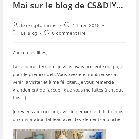
Mai sur le blog de CS&DIY…
Auteur/autrice
Publication
karen.plouhinec
14 mai 2018
de
publiée :
Post
Commentaires
Le Blog
0 commentaire
la
category:
de
publication :
la
publication :
Coucou les filles,
La semaine dernière, je vous avais présenté ma page
pour le premier défi. Vous avez été nombreuses à
venir la visiter et à me féliciter…Je vous remercie
grandement de l’accueil que vous me faites à chaque
fois…:)
Je reviens aujourd’hui, avec le deuxième défi du mois:
une inspiration tableau avec des éléments à piocher: