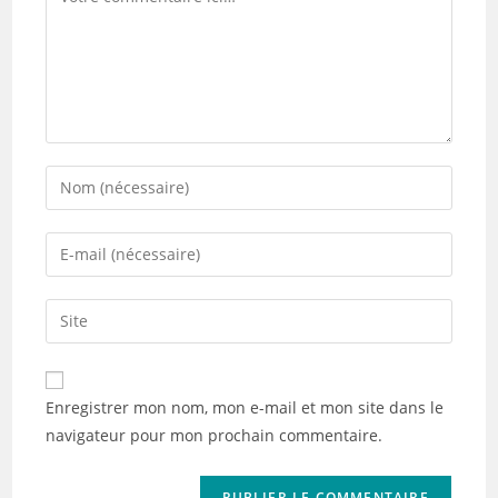
Enter
your
name
Enter
or
your
username
email
Saisir
to
address
l’URL
comment
to
de
comment
votre
Enregistrer mon nom, mon e-mail et mon site dans le
site
navigateur pour mon prochain commentaire.
(facultatif)