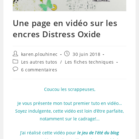
Une page en vidéo sur les
encres Distress Oxide
Auteur/autrice
Publication
karen.plouhinec
30 juin 2018
de
publiée :
Post
Les autres tutos
/
Les fiches techniques
la
category:
Commentaires
6 commentaires
publication :
de
la
publication :
Coucou les scrappeuses,
Je vous présente mon tout premier tuto en vidéo…
Soyez indulgente, cette vidéo est loin d’être parfaite,
notamment sur le cadrage!…
J’ai réalisé cette vidéo pour
le jeu de l’été du blog