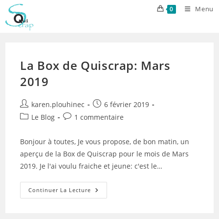
Skip
Menu
0
to
content
La Box de Quiscrap: Mars
2019
Auteur/autrice
Publication
karen.plouhinec
6 février 2019
de
publiée :
Post
Commentaires
Le Blog
1 commentaire
la
category:
de
publication :
la
Bonjour à toutes, Je vous propose, de bon matin, un
publication :
aperçu de la Box de Quiscrap pour le mois de Mars
2019. Je l'ai voulu fraiche et jeune: c'est le…
La
Continuer La Lecture
Box
De
Quiscrap:
Mars